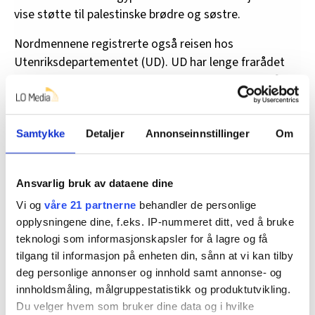
vise støtte til palestinske brødre og søstre.
Nordmennene registrerte også reisen hos
Utenriksdepartementet (UD). UD har lenge frarådet
alle reiser til Nord-Sinai, det egyptiske grenseområdet
mot Israel. Men aktivistenes plan var å reise akkurat
hit.
Samtykke
Detaljer
Annonseinnstillinger
Om
Meningen var å samarbeide med myndighetene i Egypt
for å sikre en fredelig marsj. Det fikk de aldri noen
tydelig tillatelse til.
Ansvarlig bruk av dataene dine
Vi og
våre 21 partnerne
behandler de personlige
Huthayfa hjelper folk i deres vanskeligste øyeblikk:
opplysningene dine, f.eks. IP-nummeret ditt, ved å bruke
Nå er han selv i krise
teknologi som informasjonskapsler for å lagre og få
tilgang til informasjon på enheten din, sånn at vi kan tilby
deg personlige annonser og innhold samt annonse- og
Innskjerpet reiseråd
innholdsmåling, målgruppestatistikk og produktutvikling.
Du velger hvem som bruker dine data og i hvilke
Egypts ambassade i Norge bekrefter i en e-post til