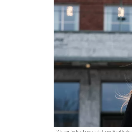
– Vi lever fortsatt i en dyrtid, sier Marit I