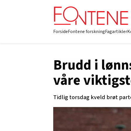
Forside
Fontene forskning
Fagartikler
K
Brudd i lønn
våre viktigs
Tidlig torsdag kveld brøt par