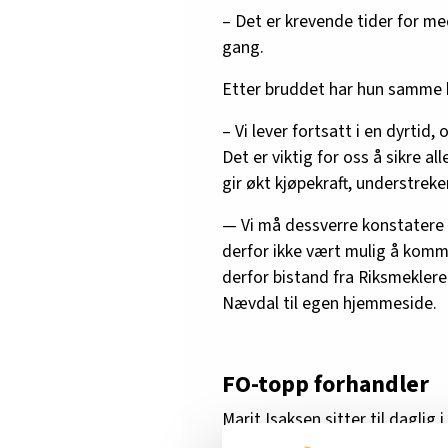
– Det er krevende tider for me
gang.
Etter bruddet har hun samme 
– Vi lever fortsatt i en dyrti
Det er viktig for oss å sikre al
gir økt kjøpekraft, understreke
— Vi må dessverre konstatere 
derfor ikke vært mulig å komme
derfor bistand fra Riksmeklere
Nævdal til egen hjemmeside.
FO-topp forhandler
Marit Isaksen sitter til daglig 
av FO Oslo som forhandler i 