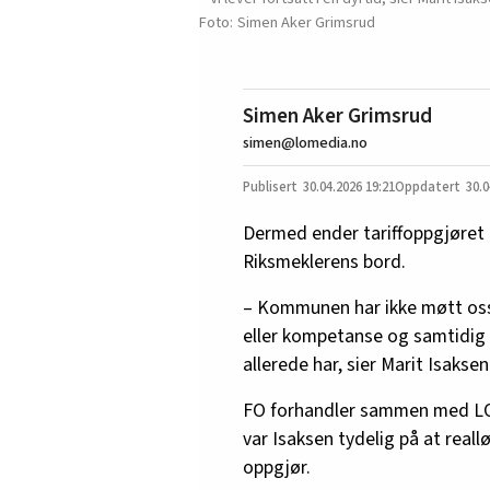
Simen Aker Grimsrud
Simen Aker Grimsrud
simen@lomedia.no
30.04.2026
19:21
30.0
Dermed ender tariffoppgjøret 
Riksmeklerens bord.
– Kommunen har ikke møtt oss
eller kompetanse og samtidig h
allerede har, sier Marit Isaks
FO forhandler sammen med LO
var Isaksen tydelig på at reall
oppgjør.