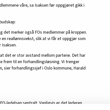
dlemmene våre, sa Isaksen før oppgjøret gikk i
budskap:
d, og det merker også FOs medlemmer på kroppen.
le en reallønnsvekst, slik at vi får et oppgjør som
r Isaksen.
at det er stor avstand mellom partene. Det har
 frem til en forhandlingsløsning. Vi trenger
n, sier forhandlingssjef i Oslo kommune, Harald
i FO-ledelsen sentralt. Vanligvis er det lederen
egen kommune.