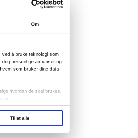
Om
, ved å bruke teknologi som
lby deg personlige annonser og
r hvem som bruker dine data
elge hvordan de skal brukes.
sler.
ler (cookies) for å lære
Tillat alle
ide statistikk.
artnere innenfor analyse og