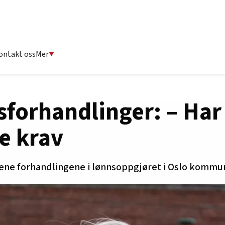
ontakt oss
Mer
sforhandlinger: – Har
te krav
tene forhandlingene i lønnsoppgjøret i Oslo kommu