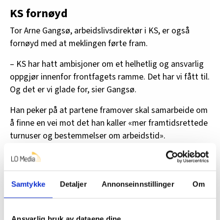
KS fornøyd
Tor Arne Gangsø, arbeidslivsdirektør i KS, er også
fornøyd med at meklingen førte fram.
– KS har hatt ambisjoner om et helhetlig og ansvarlig
oppgjør innenfor frontfagets ramme. Det har vi fått til.
Og det er vi glade for, sier Gangsø.
Han peker på at partene framover skal samarbeide om
å finne en vei mot det han kaller «mer framtidsrettede
turnuser og bestemmelser om arbeidstid».
– Jeg er glad for at vi er i mål og jeg berømmer
partene for konstruktivt arbeid. KS har gitt mye på
våre opprinnelige krav om modernisering av
Samtykke
Detaljer
Annonseinnstillinger
Om
arbeidstidsbestemmelser, men enigheten som er
oppnådd om å jobbe videre med disse utfordringene
Ansvarlig bruk av dataene dine