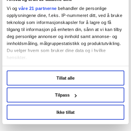
opplever jeg som et viktig skritt i riktig retning, sier
Gangsø.
Vi og
våre 21 partnerne
behandler de personlige
opplysningene dine, f.eks. IP-nummeret ditt, ved å bruke
teknologi som informasjonskapsler for å lagre og få
Mekles fortsatt i offentlig sektor
tilgang til informasjon på enheten din, sånn at vi kan tilby
deg personlige annonser og innhold samt annonse- og
Oslo kommune er et eget tariffområde og er ikke en
innholdsmåling, målgruppestatistikk og produktutvikling.
del av KS-oppgjøret. I Oslo og i statsoppgjøret mekles
Du velger hvem som bruker dine data og i hvilke
det på overtid natt til fredag.
hensikter.
Under
mer info
kan du lese om hvordan dine personlige
Tillat alle
data behandles og hvordan du kan velge hvordan de skal
brukes. Du kan hele tiden endre eller trekke tilbake ditt
Nyheter
Lønnsoppgjøret
samtykke fra erklæringen om informasjonskapsler.
Tilpass
LO Medias publikasjoner frifagbevegelse.no, hk-nytt.no
Ikke tillat
og fontene.no bruker informasjonskapsler (cookies) for å
Del artikkel
lære hvordan våre nettsider blir brukt slik at vi tilby
relevant innhold, tilpassede annonser og utarbeide