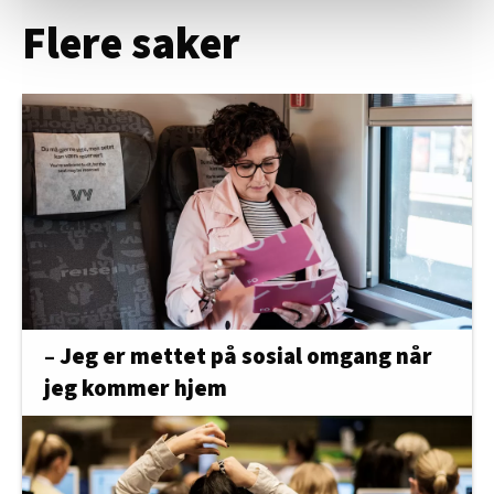
statistikk.
Flere saker
Vi deler bare informasjon om hvordan du bruker
nettstedet med LO Medias egne samarbeidspartnere
innenfor analyse og annonsering. Disse er angitt i
oversikten lengre ned på denne siden.
– Jeg er mettet på sosial omgang når
jeg kommer hjem