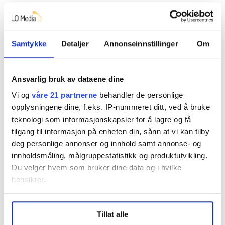
• Vi gjennomgår avtalene våre med
bedriftshelsetjenesten, for å sikre lokalt forankrede
samarbeidsplaner med dem, og for å formidle tilbud
Samtykke
Detaljer
Annonseinnstillinger
Om
om f.eks. natthelsekontroll for ansatte som arbeider
natt.
Ansvarlig bruk av dataene dine
er vårt ansvar som arbeidsgivere å gjøre alt
Og ja, det
Vi og
våre 21 partnerne
behandler de personlige
vi kan for å forebygge risiko og ivareta medarbeiderne
opplysningene dine, f.eks. IP-nummeret ditt, ved å bruke
våre. Derfor ser vi også Arbeidstilsynets rapport som
teknologi som informasjonskapsler for å lagre og få
et viktig bidrag til forbedring. Tilsyn, funn og
tilgang til informasjon på enheten din, sånn at vi kan tilby
anbefalinger gir oss verdifull innsikt i hvor vi må styrke
deg personlige annonser og innhold samt annonse- og
oss ytterligere.
innholdsmåling, målgruppestatistikk og produktutvikling.
Du velger hvem som bruker dine data og i hvilke
Ambisjonen vår er ikke bare å oppfylle kravene, men å
hensikter.
utvikle arbeidsplasser der ansatte opplever trygghet,
støtte og forutsigbarhet når de utfører et av
Under
mer info
kan du lese om hvordan dine personlige
samfunnets viktigste oppdrag.
Tillat alle
data behandles og hvordan du kan velge hvordan de skal