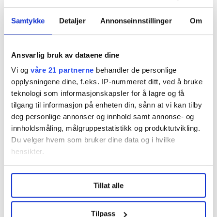
Kristiansen.
Tove Grønli
Samtykke
Detaljer
Annonseinnstillinger
Om
Da Fontene spør Marius om hvorfor han tror han
fortjente prisen, svarer han at han har jobbet hardt.
Ansvarlig bruk av dataene dine
Kjell Grinden tar ordet for å gi et eksempel:
Vi og
våre 21 partnerne
behandler de personlige
opplysningene dine, f.eks. IP-nummeret ditt, ved å bruke
– For noen år siden var Marius skral da festivalen
teknologi som informasjonskapsler for å lagre og få
begynte. Likevel sto han på hele festivalen. To dager
tilgang til informasjon på enheten din, sånn at vi kan tilby
etter den var ferdig, ble han innlagt på sykehus med en
deg personlige annonser og innhold samt annonse- og
kraftig lungebetennelse, forteller Grinden.
innholdsmåling, målgruppestatistikk og produktutvikling.
Du velger hvem som bruker dine data og i hvilke
Det satt ikke en stopper for 37-åringen. Han elsker å
hensikter.
stå på scenen og å introdusere artister. Kjell Grinden
mener Kristiansen har svart belte i sosiale ferdigheter.
Under
mer info
kan du lese om hvordan dine personlige
Tillat alle
data behandles og hvordan du kan velge hvordan de skal
Det hjelper også at Kristiansen elsker musikk. Særlig
brukes. Du kan hele tiden endre eller trekke tilbake ditt
Michael Jackson. Men på Morodalfestivalen var
samtykke fra erklæringen om informasjonskapsler.
Tilpass