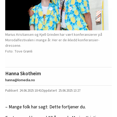
Marius Kristiansen og Kjell Grinden har vært konferansierer på
Morodalfestivalen i mange år. Her er de ikledd konferansier-
dressene.
Tove Grønli
Hanna Skotheim
hanna@lomedia.no
24.06.2025
10:41
25.06.2025 13:27
– Mange folk har sagt: Dette fortjener du.