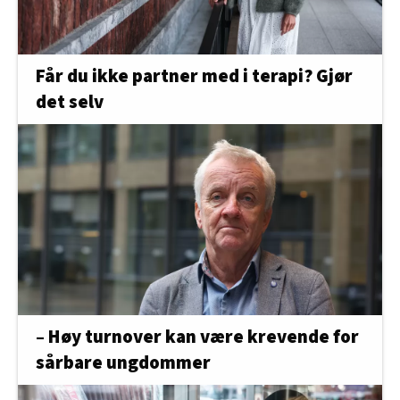
Får du ikke partner med i terapi? Gjør
det selv
– Høy turnover kan være krevende for
sårbare ungdommer