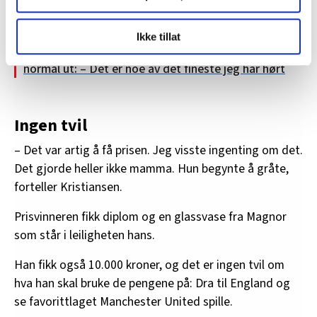
Ingemars høydepunktet. Spesielt da han fik være med
opp på scenen sammen med dansebandet.
LO Medias publikasjoner frifagbevegelse.no, hk-nytt.no
Ikke tillat
og fontene.no bruker informasjonskapsler (cookies) for å
Les mer: Julie fra A-laget fikk høre at hun så helt
lære hvordan våre nettsider blir brukt slik at vi tilby
normal ut: – Det er noe av det fineste jeg har hørt
relevant innhold, tilpassede annonser og utarbeide
statistikk.
Vi deler bare informasjon om hvordan du bruker
Ingen tvil
nettstedet med LO Medias egne samarbeidspartnere
innenfor analyse og annonsering. Disse er angitt i
– Det var artig å få prisen. Jeg visste ingenting om det.
oversikten lengre ned på denne siden.
Det gjorde heller ikke mamma. Hun begynte å gråte,
forteller Kristiansen.
Prisvinneren fikk diplom og en glassvase fra Magnor
som står i leiligheten hans.
Han fikk også 10.000 kroner, og det er ingen tvil om
hva han skal bruke de pengene på: Dra til England og
se favorittlaget Manchester United spille.