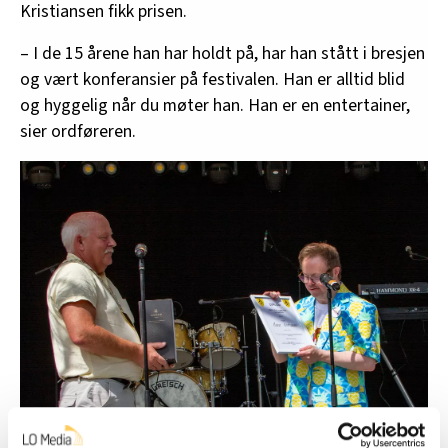
Kristiansen fikk prisen.
– I de 15 årene han har holdt på, har han stått i bresjen
og vært konferansier på festivalen. Han er alltid blid
og hyggelig når du møter han. Han er en entertainer,
sier ordføreren.
Ordfører Odd Kjetil Østvand-Sløtte (Ap) delte ut prisen til Marius