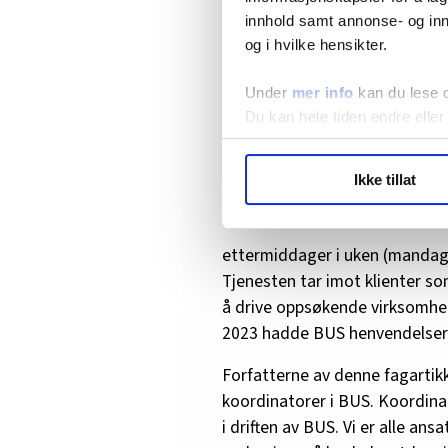
innhold samt annonse- og inn
og i hvilke hensikter.
Unni Myklebust Ådl
med mange års erfa
praksisfeltet, nå 
Under
mer info
kan du lese 
ved Høgskulen på V
Du kan hele tiden endre eller
Institutt for velfer
veileder i BUS fra 2
LO Medias publikasjoner frif
koordinator fra 20
Ikke tillat
hvordan våre nettsider blir br
Unni.Myklebust.Ad
Vi deler bare informasjon o
Privat
annonsering. Disse er angitt
ettermiddager i uken (mandag
Tjenesten tar imot klienter so
å drive oppsøkende virksomhet 
2023 hadde BUS henvendelser 
Forfatterne av denne fagartik
koordinatorer i BUS. Koordinat
i driften av BUS. Vi er alle an