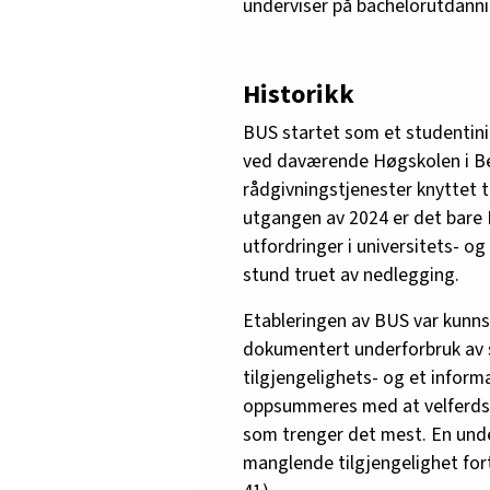
underviser på bachelorutdannin
Historikk
BUS startet som et studentinit
ved daværende Høgskolen i Ber
rådgivningstjenester knyttet 
utgangen av 2024 er det bare B
utfordringer i universitets- o
stund truet av nedlegging.
Etableringen av BUS var kunns
dokumentert underforbruk av s
tilgjengelighets- og et inform
oppsummeres med at velferdstj
som trenger det mest. En under
manglende tilgjengelighet fort