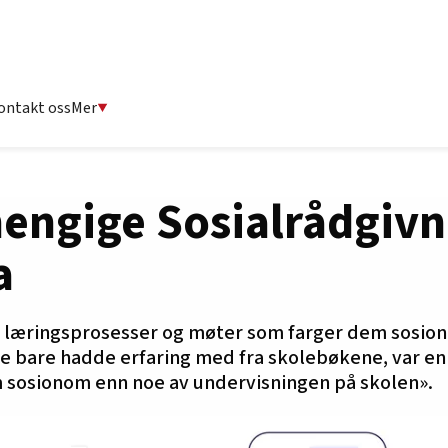
ontakt oss
Mer
engige Sosialrådgivn
a
 læringsprosesser og møter som farger dem sosion
re bare hadde erfaring med fra skolebøkene, var en
 sosionom enn noe av undervisningen på skolen».