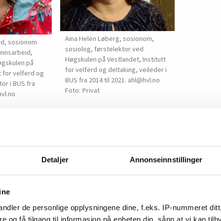
Aina Helen Løberg, sosionom,
rd, sosionom
sosiolog, førstelektor ved
unnsarbeid,
Høgskulen på Vestlandet, Institutt
øgskulen på
for velferd og deltaking, veileder i
t for velferd og
BUS fra 2014 til 2021. ahl@hvl.no
tor i BUS fra
Privat
hvl.no
Detaljer
Annonseinnstillinger
ine
ndler de personlige opplysningene dine, f.eks. IP-nummeret ditt
re og få tilgang til informasjon på enheten din, sånn at vi kan ti