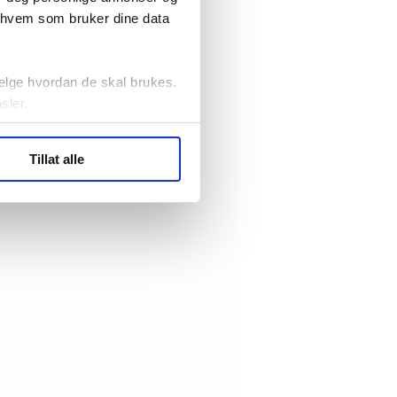
r hvem som bruker dine data
elge hvordan de skal brukes.
sler.
ler (cookies) for å lære
Tillat alle
ide statistikk.
artnere innenfor analyse og