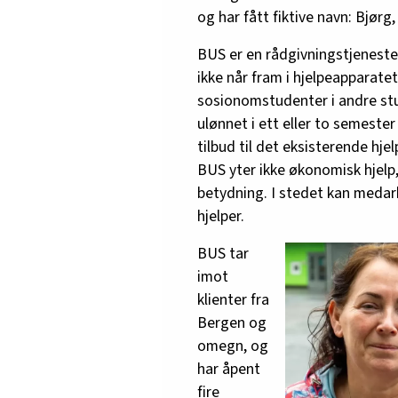
og har fått fiktive navn: Bjørg
BUS er en rådgivningstjeneste
ikke når fram i hjelpeapparate
sosionomstudenter i andre stud
ulønnet i ett eller to semeste
tilbud til det eksisterende hj
BUS yter ikke økonomisk hjelp,
betydning. I stedet kan meda
hjelper.
BUS tar
imot
klienter fra
Bergen og
omegn, og
har åpent
fire