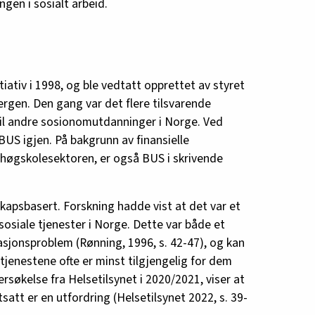
gen i sosialt arbeid.
iativ i 1998, og ble vedtatt opprettet av styret
gen. Den gang var det flere tilsvarende
til andre sosionomutdanninger i Norge. Ved
US igjen. På bakgrunn av finansielle
g høgskolesektoren, er også BUS i skrivende
kapsbasert. Forskning hadde vist at det var et
osiale tjenester i Norge. Dette var både et
asjonsproblem (Rønning, 1996, s. 42-47), og kan
enestene ofte er minst tilgjengelig for dem
søkelse fra Helsetilsynet i 2020/2021, viser at
satt er en utfordring (Helsetilsynet 2022, s. 39-