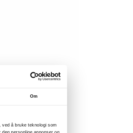
Om
, ved å bruke teknologi som
lby deg personlige annonser og