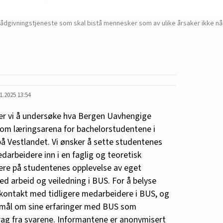
ådgivningstjeneste som skal bistå mennesker som av ulike årsaker ikke nå
1.2025 13:54
er vi å undersøke hva Bergen Uavhengige
som læringsarena for bachelorstudentene i
på Vestlandet. Vi ønsker å sette studentenes
arbeidere inn i en faglig og teoretisk
re på studentenes opplevelse av eget
ed arbeid og veiledning i BUS. For å belyse
t kontakt med tidligere medarbeidere i BUS, og
mål om sine erfaringer med BUS som
drag fra svarene. Informantene er anonymisert