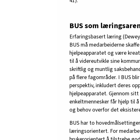
41).
BUS som læringsare
Erfaringsbasert læring (Dewey
BUS må medarbeiderne skaffe 
hjelpeapparatet og være kreat
til å videreutvikle sine kommu
skriftlig og muntlig saksbeha
på flere fagområder. I BUS bl
perspektiv, inkludert deres op
hjelpeapparatet. Gjennom sitt 
enkeltmennesker får hjelp til 
og behov overfor det eksister
BUS har to hovedmålsettinger:
læringsorientert. For medarbe
brukerorientert å tilstrebe god