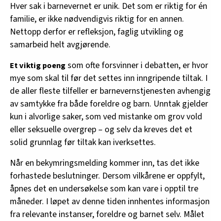
Hver sak i barnevernet er unik. Det som er riktig for én
familie, er ikke nødvendigvis riktig for en annen.
Nettopp derfor er refleksjon, faglig utvikling og
samarbeid helt avgjørende.
som ofte forsvinner i debatten, er hvor
Et viktig poeng
mye som skal til før det settes inn inngripende tiltak. I
de aller fleste tilfeller er barnevernstjenesten avhengig
av samtykke fra både foreldre og barn. Unntak gjelder
kun i alvorlige saker, som ved mistanke om grov vold
eller seksuelle overgrep – og selv da kreves det et
solid grunnlag før tiltak kan iverksettes.
Når en bekymringsmelding kommer inn, tas det ikke
forhastede beslutninger. Dersom vilkårene er oppfylt,
åpnes det en undersøkelse som kan vare i opptil tre
måneder. I løpet av denne tiden innhentes informasjon
fra relevante instanser, foreldre og barnet selv. Målet