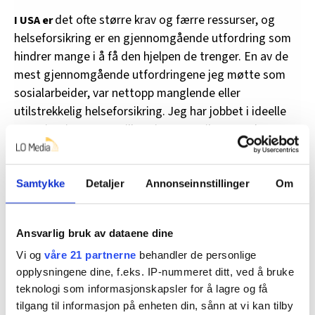
det ofte større krav og færre ressurser, og
I USA er
helseforsikring er en gjennomgående utfordring som
hindrer mange i å få den hjelpen de trenger. En av de
mest gjennomgående utfordringene jeg møtte som
sosialarbeider, var nettopp manglende eller
utilstrekkelig helseforsikring. Jeg har jobbet i ideelle
organisasjoner som tilbyr tjenester til mennesker som
lever i fattigdom, og som enten mangler eller har
begrenset tilgang til helseforsikring. En vanskelig
konsekvens av dette var at vi noen ganger måtte avslå
Samtykke
Detaljer
Annonseinnstillinger
Om
å gi hjelp, fordi behovene var større enn ressursene vi
hadde tilgjengelig.
Ansvarlig bruk av dataene dine
Siden jeg begynte å jobbe i barnevernstjenesten i
Vi og
våre 21 partnerne
behandler de personlige
Norge, har jeg aldri opplevd at vi må avslå hjelp fordi
opplysningene dine, f.eks. IP-nummeret ditt, ved å bruke
noen mangler helseforsikring. Familieveiledning er et
teknologi som informasjonskapsler for å lagre og få
gratis og frivillig hjelpetiltak for foreldre og familier
tilgang til informasjon på enheten din, sånn at vi kan tilby