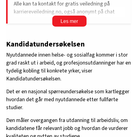
Alle kan ta kontakt for gratis veiledning på
karriereveiledning.no, også anonymt på chat
eller telefon.
Her kan du snakke med en karriereveileder om
valg og jobbsituasjon, enten du er i midlertidig
Kandidatundersøkelsen
stilling eller vurderer ny retning.
Nyutdannede innen helse- og sosialfag kommer i stor
Karriereveiledning.no drives av Direktoratet for
grad raskt ut i arbeid, og profesjonsutdanninger har en
høyere utdanning og kompetanse.
tydelig kobling til konkrete yrker, viser
Kandidatundersøkelsen.
Det er en nasjonal spørreundersøkelse som kartlegger
hvordan det går med nyutdannede etter fullførte
studier.
Den måler overgangen fra utdanning til arbeidsliv, om
kandidatene får relevant jobb og hvordan de vurderer
kvaliteten og nytten av studiene.