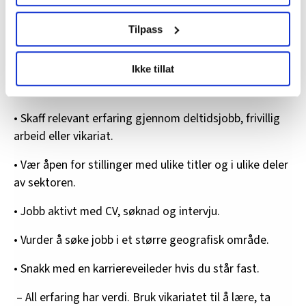
brukes. Du kan hele tiden endre eller trekke tilbake ditt
samtykke fra erklæringen om informasjonskapsler.
Dette kan du gjøre
Tilpass
Arbeidsmarkedet varierer mellom steder og sektorer.
LO Medias publikasjoner frifagbevegelse.no, hk-nytt.no
Ikke tillat
Det er derfor lurt å se på hva du selv kan gjøre, mener
og fontene.no bruker informasjonskapsler (cookies) for å
han.
lære hvordan våre nettsider blir brukt slik at vi tilby
relevant innhold, tilpassede annonser og utarbeide
• Skaff relevant erfaring gjennom deltidsjobb, frivillig
statistikk.
arbeid eller vikariat.
Vi deler bare informasjon om hvordan du bruker
nettstedet med LO Medias egne samarbeidspartnere
• Vær åpen for stillinger med ulike titler og i ulike deler
innenfor analyse og annonsering. Disse er angitt i
av sektoren.
oversikten lengre ned på denne siden.
• Jobb aktivt med CV, søknad og intervju.
• Vurder å søke jobb i et større geografisk område.
• Snakk med en karriereveileder hvis du står fast.
– All erfaring har verdi. Bruk vikariatet til å lære, ta