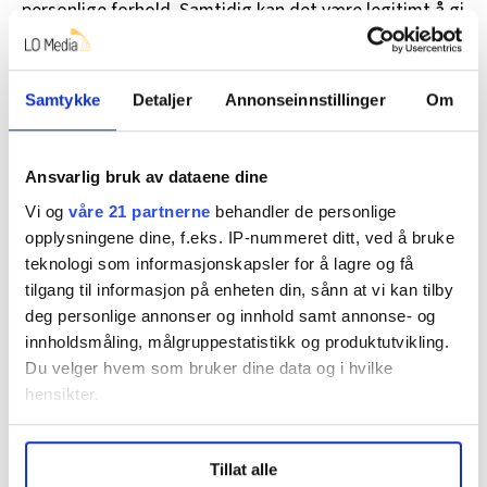
personlige forhold. Samtidig kan det være legitimt å gi
saklige tilbakemeldinger som er relevante for arbeidet,
for eksempel knyttet til: Forståelig muntlig
kommunikasjon, samarbeid med kolleger og brukere
Samtykke
Detaljer
Annonseinnstillinger
Om
eller hvordan man løser arbeidsoppgaver.
Et godt utgangspunkt for utvikling og dialog, er at
Ansvarlig bruk av dataene dine
tilbakemeldinger er konkrete, relevante for jobben, og
Vi og
våre 21 partnerne
behandler de personlige
på en måte som er rettferdig og likeverdig for alle,
opplysningene dine, f.eks. IP-nummeret ditt, ved å bruke
påpeker han. Hvis du opplever manglende
teknologi som informasjonskapsler for å lagre og få
tilbakemelding, må du selv ta ansvar for å få den,
tilgang til informasjon på enheten din, sånn at vi kan tilby
oppfordrer han.
deg personlige annonser og innhold samt annonse- og
innholdsmåling, målgruppestatistikk og produktutvikling.
• Be om en samtale.
Du velger hvem som bruker dine data og i hvilke
hensikter.
• Ha en profesjonell dialog med lederen.
• Vær åpen for konstruktive innspill.
Under
mer info
kan du lese om hvordan dine personlige
Tillat alle
data behandles og hvordan du kan velge hvordan de skal