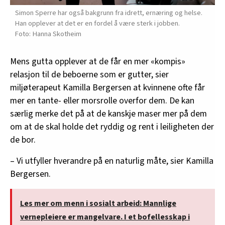
innenfor analyse og annonsering. Disse er angitt i
Simon Sperre har også bakgrunn fra idrett, ernæring og helse.
oversikten lengre ned på denne siden.
Han opplever at det er en fordel å være sterk i jobben.
Hanna Skotheim
Mens gutta opplever at de får en mer «kompis»
relasjon til de beboerne som er gutter, sier
miljøterapeut Kamilla Bergersen at kvinnene ofte får
mer en tante- eller morsrolle overfor dem. De kan
særlig merke det på at de kanskje maser mer på dem
om at de skal holde det ryddig og rent i leiligheten der
de bor.
– Vi utfyller hverandre på en naturlig måte, sier Kamilla
Bergersen.
Les mer om menn i sosialt arbeid: Mannlige
vernepleiere er mangelvare. I et bofellesskap i