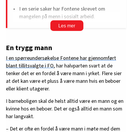
I en serie saker har Fontene skrevet om
mangelen på menn i sosialt arbeid.
Mer enn 8 av 10 sosialarbeidere er kvinner.
Sakene er basert på en undersøkelse sendt ut
til alle tillitsvalgte i FO.
En trygg mann
Vi har forsøkt å finne ut hva det har å si for
I en spørreundersøkelse Fontene har gjennomført
arbeidsmiljøet og tjenestene som leveres at
blant tillitsvalgte i FO
, har halvparten svart at de
det er langt flere kvinner enn menn på jobb.
tenker det er en fordel å være mann i yrket. Flere sier
Og hva skal egentlig til for å snu den trenden?
at det kan være et pluss å være mann hvis en beboer
eller klient utagerer.
I barneboligen skal de helst alltid være en mann og en
kvinne hos en beboer. Det er også alltid en mann som
har langvakt.
– Det er ofte en fordel å være mann i møte med dem