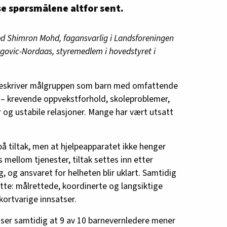
e spørsmålene altfor sent.
med Shimron Mohd, fagansvarlig i Landsforeningen
govic-Nordaas, styremedlem i hovedstyret i
beskriver målgruppen som barn med omfattende
– krevende oppvekstforhold, skoleproblemer,
r og ustabile relasjoner. Mange har vært utsatt
på tiltak, men at hjelpeapparatet ikke henger
mellom tjenester, tiltak settes inn etter
, og ansvaret for helheten blir uklart. Samtidig
te: målrettede, koordinerte og langsiktige
kortvarige innsatser.
ser samtidig at 9 av 10 barnevernledere mener