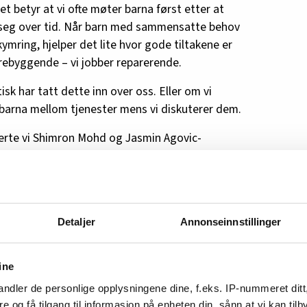
t betyr at vi ofte møter barna først etter at
e seg over tid. Når barn med sammensatte behov
kymring, hjelper det lite hvor gode tiltakene er
forebyggende – vi jobber reparerende.
tisk har tatt dette inn over oss. Eller om vi
ve barna mellom tjenester mens vi diskuterer dem.
erte vi Shimron Mohd og Jasmin Agovic-
ar egne erfaringer fra kriminelle miljøer i
att omfattende kontakt med barnevernet. I
varlig i Landsforeningen for barnevernsbarn
agog. Jasmin har høyere utdanning, har vært
Detaljer
Annonseinnstillinger
år, tidligere generalsekretær i Landsforeningen
ag styremedlem i Fosterhjemsforeningen.
ine
ngasjement for barn og unge som vokser opp
ndler de personlige opplysningene dine, f.eks. IP-nummeret ditt
elig ønske om at systemet må fungere bedre enn
re og få tilgang til informasjon på enheten din, sånn at vi kan ti