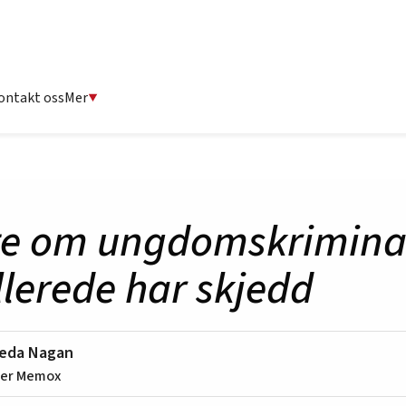
ontakt oss
Mer
fte om ungdomskriminal
lerede har skjedd
ieda Nagan
er Memox