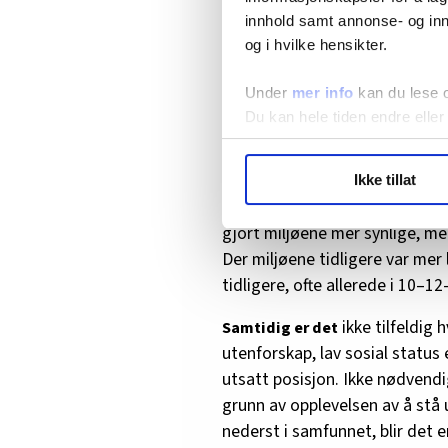
det gjør i dag.
innhold samt annonse- og inn
Samtalen med Shimron Mohd og
og i hvilke hensikter.
av hvordan disse forløpene fakt
Under
mer info
kan du lese 
dagens debatt fremstilles som 
Du kan hele tiden endre eller
«Strukturen er den samme. Krim
fellesskap,» sier Jasmin.
LO Medias publikasjoner frif
Ikke tillat
hvordan våre nettsider blir br
Det som har endret seg, er te
Vi deler bare informasjon o
gjort miljøene mer synlige, mer
annonsering. Disse er angitt
Der miljøene tidligere var mer 
tidligere, ofte allerede i 10–12
ikke tilfeldig
Samtidig er det
utenforskap, lav sosial status 
utsatt posisjon. Ikke nødvendi
grunn av opplevelsen av å stå 
nederst i samfunnet, blir det e