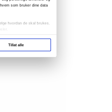
r hvem som bruker dine data
elge hvordan de skal brukes.
sler.
ler (cookies) for å lære
Tillat alle
ide statistikk.
artnere innenfor analyse og