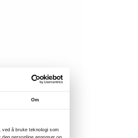
Om
, ved å bruke teknologi som
lby deg personlige annonser og