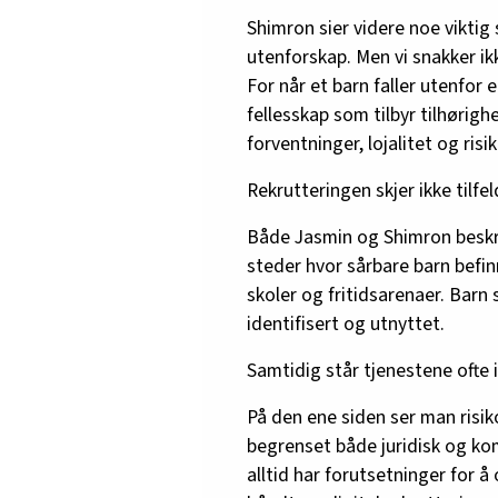
Shimron sier videre noe viktig
utenforskap. Men vi snakker ik
For når et barn faller utenfor e
fellesskap som tilbyr tilhørigh
forventninger, lojalitet og risik
Rekrutteringen skjer ikke tilfe
Både Jasmin og Shimron beskri
steder hvor sårbare barn befin
skoler og fritidsarenaer. Barn s
identifisert og utnyttet.
Samtidig står tjenestene ofte 
På den ene siden ser man risi
begrenset både juridisk og ko
alltid har forutsetninger for å