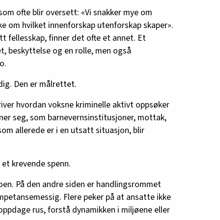
 som ofte blir oversett: «Vi snakker mye om
ke om hvilket innenforskap utenforskap skaper».
tt fellesskap, finner det ofte et annet. Et
et, beskyttelse og en rolle, men også
o.
ldig. Den er målrettet.
ver hvordan voksne kriminelle aktivt oppsøker
ner seg, som barnevernsinstitusjoner, mottak,
om allerede er i en utsatt situasjon, blir
i et krevende spenn.
koen. På den andre siden er handlingsrommet
mpetansemessig. Flere peker på at ansatte ikke
 oppdage rus, forstå dynamikken i miljøene eller