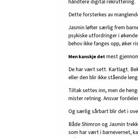
håndtere digital rekruttering.
Dette forsterkes av manglende
Jasmin løfter særlig frem bar
psykiske utfordringer i økende 
behov ikke fanges opp, øker ri
mest gjennomg
Men kanskje det
De har vært sett. Kartlagt. Be
eller den blir ikke stående lenge
Tiltak settes inn, men de heng
mister retning. Ansvar fordeles
Og særlig sårbart blir det i o
Både Shimron og Jasmin trekk
som har vært i barnevernet, k