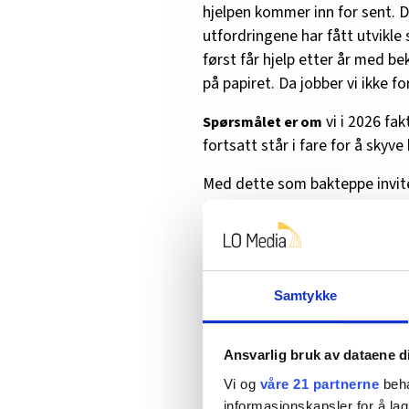
hjelpen kommer inn for sent. De
utfordringene har fått utvikl
først får hjelp etter år med be
på papiret. Da jobber vi ikke 
vi i 2026 fak
Spørsmålet er om
fortsatt står i fare for å sky
Med dette som bakteppe invit
Nordaas til en samtale. Begge h
ungdomstiden, og begge har h
dag jobber Shimron som fagans
og er utdannet barnevernsped
Samtykke
folkevalgt politiker i over 20 
for barnevernsbarn, og er i d
Ansvarlig bruk av dataene d
Felles for dem er et sterkt e
Vi og
våre 21 partnerne
beha
med belastninger – og et tyd
informasjonskapsler for å lag