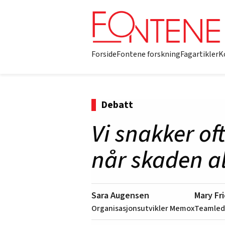
Forside
Fontene forskning
Fagartikler
K
Debatt
Vi snakker o
når skaden al
Sara Augensen
Mary Fr
Organisasjonsutvikler Memox
Teamled