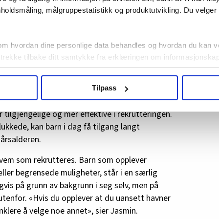
holdsmåling, målgruppestatistikk og produktutvikling. Du velge
 Jasmin Agovic-Nordaas gir et tydelig bilde
isk ser ut fra innsiden. For selv om mye i
om hvordan dine personlige data behandles og hvordan du kan v
nytt, beskriver de noe annet: gjenkjennelse.
 trekke tilbake ditt samtykke fra erklæringen om informasjonskap
inalitet har alltid handlet om profitt og
agbevegelse.no, hk-nytt.no og fontene.no bruker informasjonskaps
Tilpass
ukt slik at vi tilby relevant innhold, tilpassede annonser og utarbe
mpoet og tilgjengeligheten. Sosiale medier har
m hvordan du bruker nettstedet med LO Medias egne samarbeidsp
 tilgjengelige og mer effektive i rekrutteringen.
 i oversikten lengre ned på denne siden.
lukkede, kan barn i dag få tilgang langt
-årsalderen.
 hvem som rekrutteres. Barn som opplever
eller begrensede muligheter, står i en særlig
gvis på grunn av bakgrunn i seg selv, men på
utenfor. «Hvis du opplever at du uansett havner
nklere å velge noe annet», sier Jasmin.