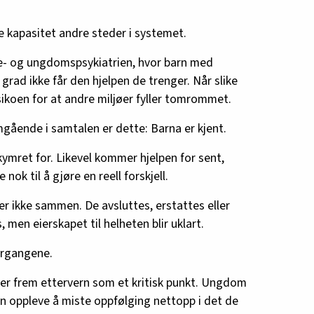
 kapasitet andre steder i systemet.
ne- og ungdomspsykiatrien, hvor barn med
grad ikke får den hjelpen de trenger. Når slike
sikoen for at andre miljøer fyller tomrommet.
ående i samtalen er dette: Barna er kjent.
kymret for. Likevel kommer hjelpen for sent,
 nok til å gjøre en reell forskjell.
er ikke sammen. De avsluttes, erstattes eller
, men eierskapet til helheten blir uklart.
vergangene.
er frem ettervern som et kritisk punkt. Ungdom
an oppleve å miste oppfølging nettopp i det de