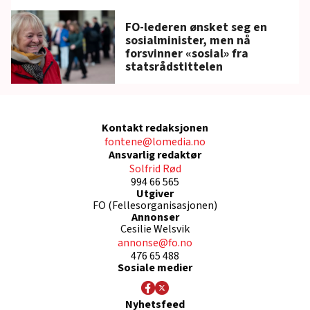
FO-lederen ønsket seg en
sosialminister, men nå
forsvinner «sosial» fra
statsrådstittelen
Kontakt redaksjonen
fontene@lomedia.no
Ansvarlig redaktør
Solfrid Rød
994 66 565
Utgiver
FO (Fellesorganisasjonen)
Annonser
Cesilie Welsvik
annonse@fo.no
476 65 488
Sosiale medier
Nyhetsfeed