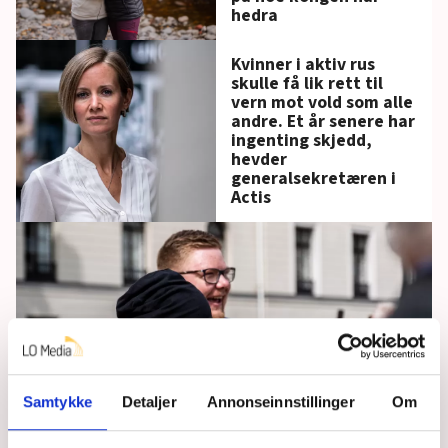
hedra
Kvinner i aktiv rus
skulle få lik rett til
vern mot vold som alle
andre. Et år senere har
ingenting skjedd,
hevder
generalsekretæren i
Actis
Samtykke
Detaljer
Annonseinnstillinger
Om
Adam og Johannes besøkte kongen: – Han fikk