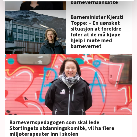
barnevernsansatte
relevant innhold, tilpassede annonser og utarbeide
statistikk.
Barneminister Kjersti
Vi deler bare informasjon om hvordan du bruker
Toppe: – En uønsket
nettstedet med LO Medias egne samarbeidspartnere
situasjon at foreldre
føler at de må kjøpe
innenfor analyse og annonsering. Disse er angitt i
hjelp i møte med
oversikten lengre ned på denne siden.
barnevernet
Barnevernspedagogen som skal lede
Stortingets utdanningskomité, vil ha flere
miljøterapeuter inn i skolen