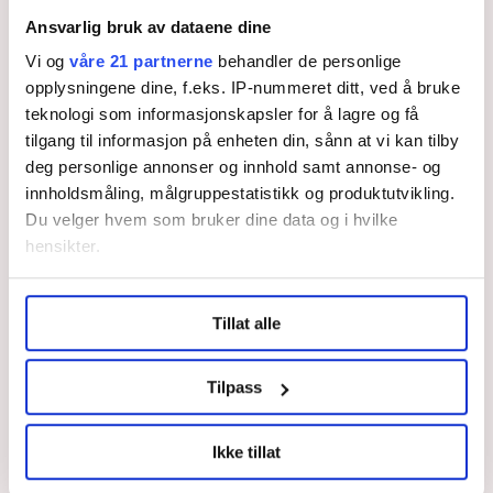
en tåre i øyet av det vi sa
Ansvarlig bruk av dataene dine
Vi og
våre 21 partnerne
behandler de personlige
Rune Soma dro på hippietur,
opplysningene dine, f.eks. IP-nummeret ditt, ved å bruke
jobbet på fabrikk og som
vaktmester før han landet i
teknologi som informasjonskapsler for å lagre og få
FO. Nå er han pensjonist - i
tilgang til informasjon på enheten din, sånn at vi kan tilby
hvert fall nesten
deg personlige annonser og innhold samt annonse- og
innholdsmåling, målgruppestatistikk og produktutvikling.
Fra systemkritikk til
Du velger hvem som bruker dine data og i hvilke
selvkritikk
hensikter.
Hun ber
Under
mer info
kan du lese om hvordan dine personlige
barnevernsutvalget se
Tillat alle
data behandles og hvordan du kan velge hvordan de skal
på rettssikkerheten i
brukes. Du kan hele tiden endre eller trekke tilbake ditt
alle saker, ikke bare
samtykke fra erklæringen om informasjonskapsler.
de alvorlige
Tilpass
LO Medias publikasjoner frifagbevegelse.no, hk-nytt.no
Kjersti Toppe lover å
Ikke tillat
se på turnover og hets
og fontene.no bruker informasjonskapsler (cookies) for å
mot
lære hvordan våre nettsider blir brukt slik at vi tilby