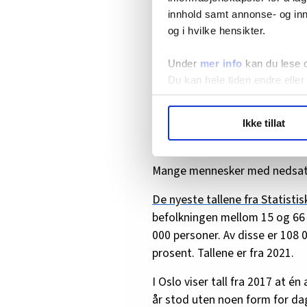
innhold samt annonse- og inn
og i hvilke hensikter.
Under
mer info
kan du lese 
Du kan hele tiden endre eller
Hanna Skotheim
LO Medias publikasjoner frif
Ikke tillat
hvordan våre nettsider blir br
Fikk jobb
Vi deler bare informasjon o
annonsering. Disse er angitt
Mange mennesker med nedsatt 
De nyeste tallene fra Statisti
befolkningen mellom 15 og 66 
000 personer. Av disse er 108 0
prosent. Tallene er fra 2021.
I Oslo viser tall fra 2017 at 
år stod uten noen form for dag