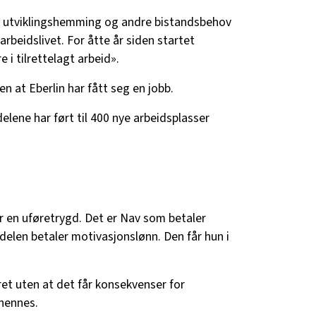
d utviklingshemming og andre bistandsbehov
 arbeidslivet. For åtte år siden startet
i tilrettelagt arbeid».
 at Eberlin har fått seg en jobb.
elene har ført til 400 nye arbeidsplasser
r en uføretrygd. Det er Nav som betaler
elen betaler motivasjonslønn. Den får hun i
 året uten at det får konsekvenser for
hennes.