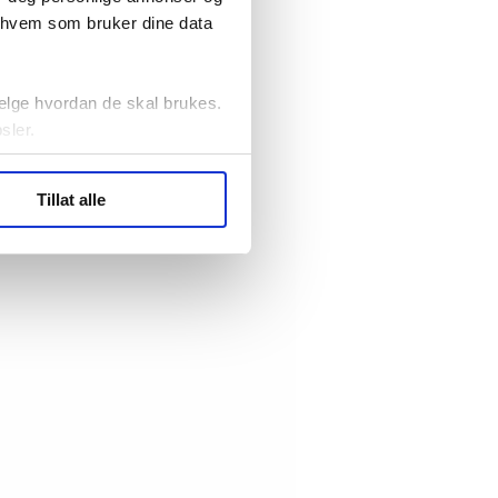
r hvem som bruker dine data
elge hvordan de skal brukes.
sler.
ler (cookies) for å lære
Tillat alle
ide statistikk.
artnere innenfor analyse og