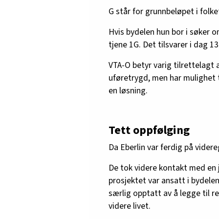
G står for grunnbeløpet i folke
Hvis bydelen hun bor i søker o
tjene 1G. Det tilsvarer i dag 1
VTA-O betyr varig tilrettelagt 
uføretrygd, men har mulighet t
en løsning.
Tett oppfølging
Da Eberlin var ferdig på vide
De tok videre kontakt med en 
prosjektet var ansatt i bydel
særlig opptatt av å legge til r
videre livet.