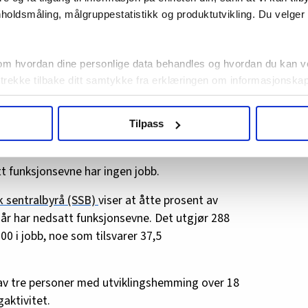
holdsmåling, målgruppestatistikk og produktutvikling. Du velge
om hvordan dine personlige data behandles og hvordan du kan v
 trekke tilbake ditt samtykke fra erklæringen om informasjonskap
agbevegelse.no, hk-nytt.no og fontene.no bruker informasjonskaps
Tilpass
ukt slik at vi tilby relevant innhold, tilpassede annonser og utarbe
m hvordan du bruker nettstedet med LO Medias egne samarbeidsp
 i oversikten lengre ned på denne siden.
funksjonsevne har ingen jobb.
sk sentralbyrå (SSB)
viser at åtte prosent av
år har nedsatt funksjonsevne. Det utgjør 288
00 i jobb, noe som tilsvarer 37,5
én av tre personer med utviklingshemming over 18
aktivitet.