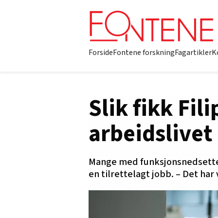
Forside
Fontene forskning
Fagartikler
K
Slik fikk Fil
arbeidslivet
Mange med funksjonsnedsettelse
en tilrettelagt jobb. – Det har