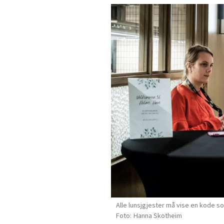
Alle lunsjgjester må vise en kode so
Hanna Skotheim