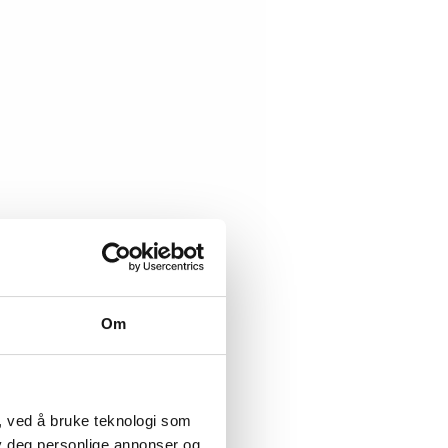
Om
, ved å bruke teknologi som
lby deg personlige annonser og