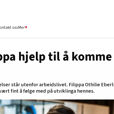
ontakt oss
Mer
ippa hjelp til å komme 
r står utenfor arbeidslivet. Filippa Othilie Eberl
 vært fint å følge med på utviklinga hennes.