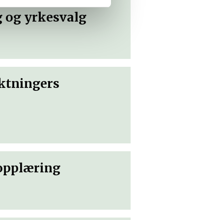
g og yrkesvalg
yktningers
 opplæring