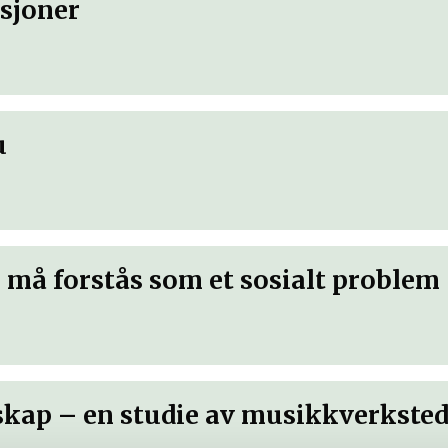
isjoner
u
 må forstås som et sosialt problem
ap – en studie av musikkverksted