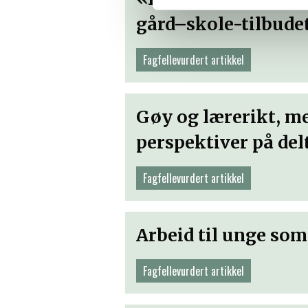
annonsering. Disse er angitt
gård–skole-tilbudet
Fagfellevurdert artikkel
Gøy og lærerikt, me
perspektiver på de
Fagfellevurdert artikkel
Arbeid til unge so
Fagfellevurdert artikkel