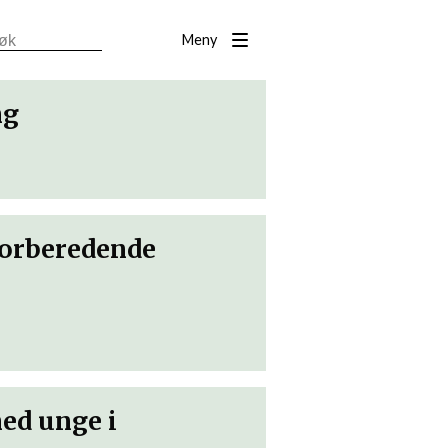
Meny
ng
forberedende
ed unge i