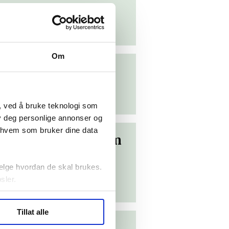
Om
nner
, ved å bruke teknologi som
lby deg personlige annonser og
r hvem som bruker dine data
 med Downs syndrom
elge hvordan de skal brukes.
sler.
ler (cookies) for å lære
Tillat alle
ide statistikk.
 fortellinger om
artnere innenfor analyse og