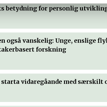
 i oversikten lengre ned på denne siden.
s betydning for personlig utviklin
n også vanskelig: Unge, enslige fl
ltakerbasert forskning
m starta vidaregåande med særskilt