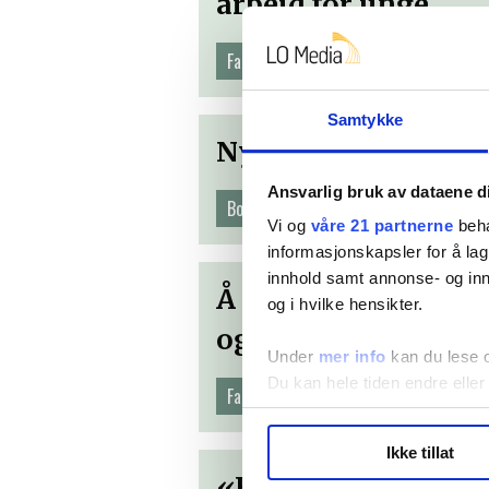
arbeid for unge
Fagfellevurdert artikkel
Samtykke
Nyttig fagbok om 
Ansvarlig bruk av dataene d
Bokanmeldelse
Vi og
våre 21 partnerne
beha
informasjonskapsler for å lag
innhold samt annonse- og inn
Å flytte hjemmefra
og i hvilke hensikter.
og deres foreldre
Under
mer info
kan du lese 
Du kan hele tiden endre eller
Fagfellevurdert artikkel
LO Medias publikasjoner frif
Ikke tillat
hvordan våre nettsider blir br
«Fra klassens bråk
Vi deler bare informasjon o