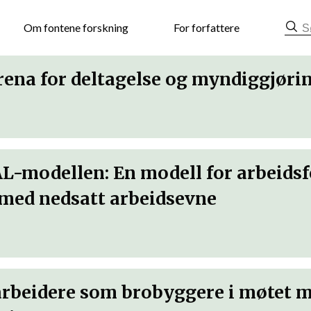
mat
Om fontene forskning
For forfattere
na for deltagelse og myndiggjøri
AL-modellen: En modell for arbeids
 med nedsatt arbeidsevne
rbeidere som brobyggere i møtet m