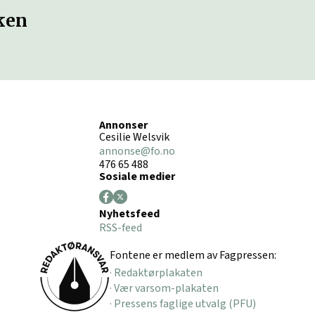
ken
Annonser
Cesilie Welsvik
annonse@fo.no
476 65 488
Sosiale medier
Nyhetsfeed
RSS-feed
Fontene er medlem av Fagpressen:
· Redaktørplakaten
· Vær varsom-plakaten
· Pressens faglige utvalg (PFU)