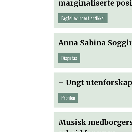
marginaliserte pos
Fagfellevurdert artikkel
Anna Sabina Soggi
Disputas
– Ungt utenforskap
Profilen
Musisk medborgersk