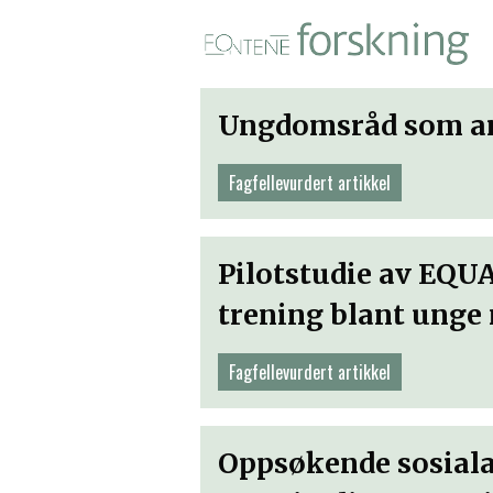
Fontene forskning i PDF-for
Ungdomsråd som are
Fagfellevurdert artikkel
Pilotstudie av EQU
trening blant unge
Fagfellevurdert artikkel
Oppsøkende sosiala