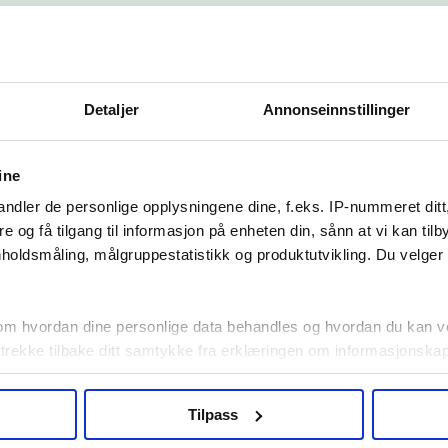
Detaljer
Annonseinnstillinger
sorg hos ungdommer som mister ve
ine
ndler de personlige opplysningene dine, f.eks. IP-nummeret ditt
re og få tilgang til informasjon på enheten din, sånn at vi kan ti
holdsmåling, målgruppestatistikk og produktutvikling. Du velge
 – betraktninger fra unge voksne
om hvordan dine personlige data behandles og hvordan du kan v
 trekke tilbake ditt samtykke fra erklæringen om informasjonskap
agbevegelse.no, hk-nytt.no og fontene.no bruker informasjonskaps
Tilpass
ukt slik at vi tilby relevant innhold, tilpassede annonser og utarbe
maker til arbeidskar». Ungdommers
m hvordan du bruker nettstedet med LO Medias egne samarbeidsp