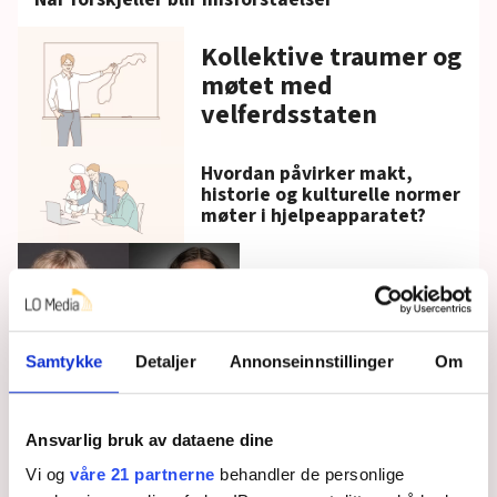
Kollektive traumer og
møtet med
velferdsstaten
Hvordan påvirker makt,
historie og kulturelle normer
møter i hjelpeapparatet?
Debatt
Forsvarlige
velferdstjenester – og
kraft til å bære
Samtykke
Detaljer
Annonseinnstillinger
Om
Rusinstitusjoner
avvikles i Oslo: – Vi er
Ansvarlig bruk av dataene dine
urolige for hva dette
betyr
Vi og
våre 21 partnerne
behandler de personlige