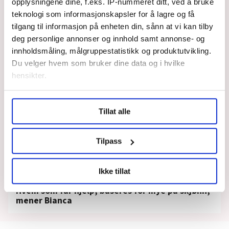
opplysningene dine, f.eks. IP-nummeret ditt, ved å bruke
Takk til dere som ser
teknologi som informasjonskapsler for å lagre og få
mennesket bak
tilgang til informasjon på enheten din, sånn at vi kan tilby
vedtak og diagnoser!
deg personlige annonser og innhold samt annonse- og
Vi trenger flere av
innholdsmåling, målgruppestatistikk og produktutvikling.
dere
Du velger hvem som bruker dine data og i hvilke
hensikter.
Under
mer info
kan du lese om hvordan dine personlige
Tillat alle
data behandles og hvordan du kan velge hvordan de skal
brukes. Du kan hele tiden endre eller trekke tilbake ditt
samtykke fra erklæringen om informasjonskapsler.
Tilpass
LO Medias publikasjoner frifagbevegelse.no, hk-nytt.no
Ikke tillat
og fontene.no bruker informasjonskapsler (cookies) for å
Sosialarbeidere må avvise flere migranter.
lære hvordan våre nettsider blir brukt slik at vi tilby
Hvem som får hjelp, baseres for mye på skjønn,
relevant innhold, tilpassede annonser og utarbeide
mener Bianca
statistikk.
Vi deler bare informasjon om hvordan du bruker