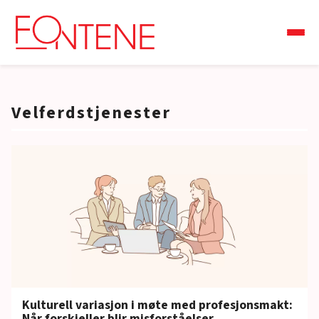
Velferdstjenester
Kulturell variasjon i møte med profesjonsmakt:
Når forskjeller blir misforståelser