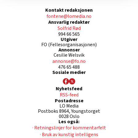
nettstedet med LO Medias egne samarbeidspartnere
Kontakt redaksjonen
innenfor analyse og annonsering. Disse er angitt i
fontene@lomedia.no
oversikten lengre ned på denne siden.
Ansvarlig redaktør
Solfrid Rød
994 66 565
Utgiver
FO (Fellesorganisasjonen)
Annonser
Cesilie Welsvik
annonse@fo.no
476 65 488
Sosiale medier
Nyhetsfeed
RSS-feed
Postadresse
LO Media
Postboks 8964, Youngstorget
0028 Oslo
Les også:
· Retningslinjer for kommentarfelt
· Bruk av kunstig intelligens