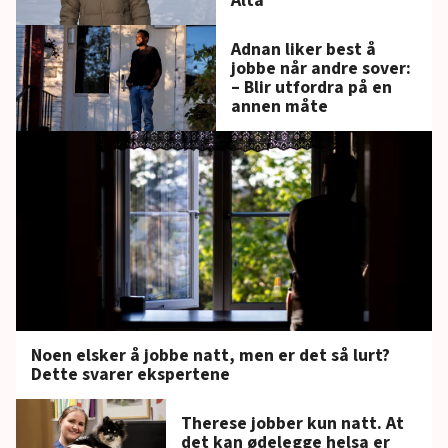
Alta
Adnan liker best å
jobbe når andre sover:
– Blir utfordra på en
annen måte
Noen elsker å jobbe natt, men er det så lurt?
Dette svarer ekspertene
Therese jobber kun natt. At
det kan ødelegge helsa er