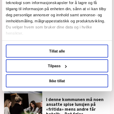
teknologi som informasjonskapsler for å lagre og få
tilgang til informasjon på enheten din, sånn at vi kan tilby
deg personlige annonser og innhold samt annonse- og
innholdsmåling, målgruppestatistikk og produktutvikling.
Du velger hvem som bruker dine data og i hvilke
hensikter.
Under
mer info
kan du lese om hvordan dine personlige
Tillat alle
data behandles og hvordan du kan velge hvordan de skal
Barnevernsinstitusjon stenger på dagen.
brukes. Du kan hele tiden endre eller trekke tilbake ditt
Tillitsvalgte skylder på dårlig ledelse og en
samtykke fra erklæringen om informasjonskapsler.
turnus de ikke vil ha
Tilpass
LO Medias publikasjoner frifagbevegelse.no, hk-nytt.no
Her må de ansatte selv få
Ikke tillat
turnusen til å gå opp: Elise
og fontene.no bruker informasjonskapsler (cookies) for å
var 70 timer i minus
lære hvordan våre nettsider blir brukt slik at vi tilby
relevant innhold, tilpassede annonser og utarbeide
I denne kommunen må noen
statistikk.
ansatte spise lunsjen på
Vi deler bare informasjon om hvordan du bruker
«fritida» mens andre får
nettstedet med LO Medias egne samarbeidspartnere