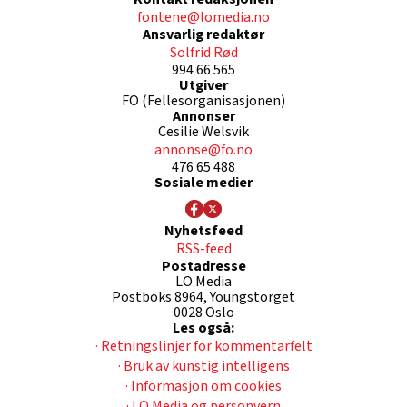
fontene@lomedia.no
Ansvarlig redaktør
Solfrid Rød
994 66 565
Utgiver
FO (Fellesorganisasjonen)
Annonser
Cesilie Welsvik
annonse@fo.no
476 65 488
Sosiale medier
Nyhetsfeed
RSS-feed
Postadresse
LO Media
Postboks 8964, Youngstorget
0028 Oslo
Les også:
· Retningslinjer for kommentarfelt
· Bruk av kunstig intelligens
· Informasjon om cookies
· LO Media og personvern