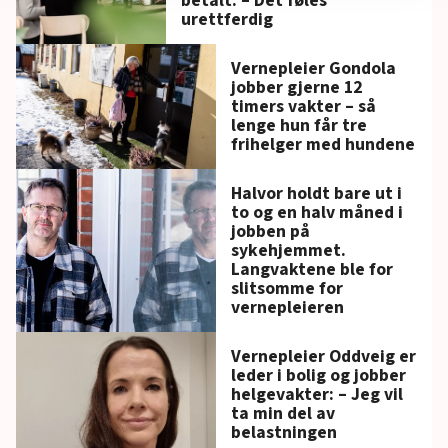
betalt: – Det føles
urettferdig
innenfor analyse og annonsering. Disse er angitt i
oversikten lengre ned på denne siden.
Vernepleier Gondola
jobber gjerne 12
timers vakter – så
lenge hun får tre
frihelger med hundene
Halvor holdt bare ut i
to og en halv måned i
jobben på
sykehjemmet.
Langvaktene ble for
slitsomme for
vernepleieren
Vernepleier Oddveig er
leder i bolig og jobber
helgevakter: – Jeg vil
ta min del av
belastningen