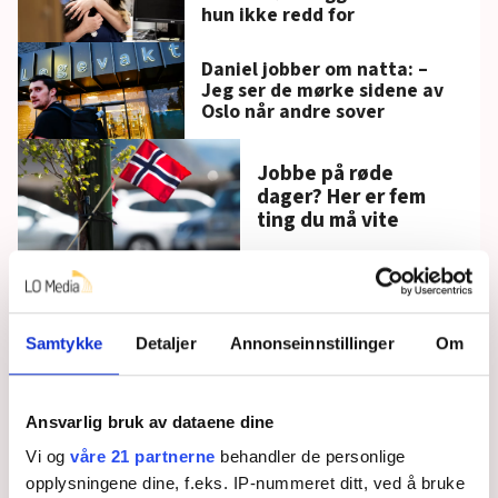
hun ikke redd for
Daniel jobber om natta: –
Jeg ser de mørke sidene av
Oslo når andre sover
Jobbe på røde
dager? Her er fem
ting du må vite
Institusjon gjenåpner
med langturnus.
Tillitsvalgte kaller det
en seier
Samtykke
Detaljer
Annonseinnstillinger
Om
Tillitsvalgte frykter
Ansvarlig bruk av dataene dine
at Toppes signal om
turnus ikke følges
Vi og
våre 21 partnerne
behandler de personlige
opplysningene dine, f.eks. IP-nummeret ditt, ved å bruke