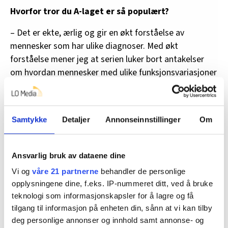
Hvorfor tror du A-laget er så populært?
– Det er ekte, ærlig og gir en økt forståelse av
mennesker som har ulike diagnoser. Med økt
forståelse mener jeg at serien luker bort antakelser
om hvordan mennesker med ulike funksjonsvariasjoner
er og/eller oppfører seg. Denne dynamikken skaper
rørende og humoristiske samtaler som gir oss seere et
nytt perspektiv på både gjestene og temaene som tas
Samtykke
Detaljer
Annonseinnstillinger
Om
opp.
Tror du en slik serie kan påvirke folks holdninger
Ansvarlig bruk av dataene dine
til mennesker med utviklingshemming?
Vi og
våre 21 partnerne
behandler de personlige
– Ja, det tror jeg absolutt. Ved å gi utviklingshemmede
opplysningene dine, f.eks. IP-nummeret ditt, ved å bruke
en plattform til å uttrykke seg, utfordrer serien
teknologi som informasjonskapsler for å lagre og få
stereotypier og misoppfatninger. Når seerne ser at
tilgang til informasjon på enheten din, sånn at vi kan tilby
mennesker med utviklingshemming tar på seg rollen
deg personlige annonser og innhold samt annonse- og