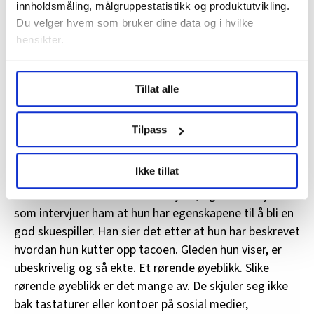
som journalister, blir det tydelig at de har verdifulle
innholdsmåling, målgruppestatistikk og produktutvikling.
Du velger hvem som bruker dine data og i hvilke
perspektiver, humor og innsikt å bidra med. Serien
hensikter.
viser også menneskelige historier og autentiske
samtaler, noe som kan skape empati hos oss som ser
Under
mer info
kan du lese om hvordan dine personlige
serien. Når seerne får se de unike utfordringene,
Tillat alle
data behandles og hvordan du kan velge hvordan de skal
gledene og personlighetene til utviklingshemmede, blir
brukes. Du kan hele tiden endre eller trekke tilbake ditt
det lettere å relatere seg til dem og forstå deres
samtykke fra erklæringen om informasjonskapsler.
Tilpass
perspektiv.
LO Medias publikasjoner frifagbevegelse.no, hk-nytt.no
Hva i serien har gjort mest inntrykk?
Ikke tillat
og fontene.no bruker informasjonskapsler (cookies) for å
lære hvordan våre nettsider blir brukt slik at vi tilby
– Når Herman Flesvik blir intervjuet, og forteller jenta
relevant innhold, tilpassede annonser og utarbeide
som intervjuer ham at hun har egenskapene til å bli en
statistikk.
god skuespiller. Han sier det etter at hun har beskrevet
Vi deler bare informasjon om hvordan du bruker
hvordan hun kutter opp tacoen. Gleden hun viser, er
nettstedet med LO Medias egne samarbeidspartnere
ubeskrivelig og så ekte. Et rørende øyeblikk. Slike
innenfor analyse og annonsering. Disse er angitt i
rørende øyeblikk er det mange av. De skjuler seg ikke
oversikten lengre ned på denne siden.
bak tastaturer eller kontoer på sosial medier,