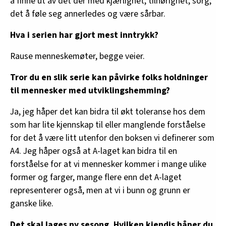
å finne ut av det der med kjærlighet, tilhørighet, sorg,
det å føle seg annerledes og være sårbar.
Hva i serien har gjort mest inntrykk?
Rause menneskemøter, begge veier.
Tror du en slik serie kan påvirke folks holdninger
til mennesker med utviklingshemming?
Ja, jeg håper det kan bidra til økt toleranse hos dem
som har lite kjennskap til eller manglende forståelse
for det å være litt utenfor den boksen vi definerer som
A4. Jeg håper også at A-laget kan bidra til en
forståelse for at vi mennesker kommer i mange ulike
former og farger, mange flere enn det A-laget
representerer også, men at vi i bunn og grunn er
ganske like.
Det skal lages ny sesong. Hvilken kjendis håper du