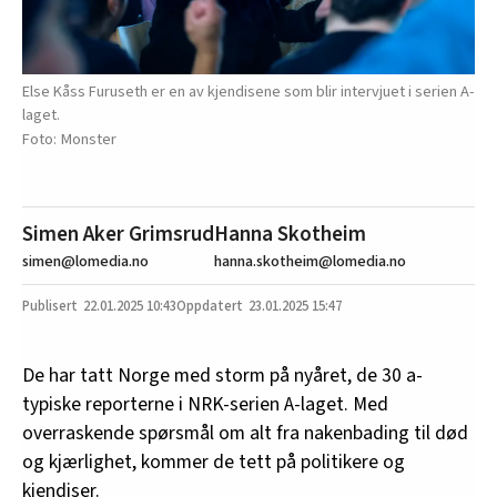
Else Kåss Furuseth er en av kjendisene som blir intervjuet i serien A-
laget.
Monster
Simen Aker Grimsrud
Hanna Skotheim
simen@lomedia.no
hanna.skotheim@lomedia.no
22.01.2025
10:43
23.01.2025 15:47
De har tatt Norge med storm på nyåret, de 30 a-
typiske reporterne i NRK-serien A-laget. Med
overraskende spørsmål om alt fra nakenbading til død
og kjærlighet, kommer de tett på politikere og
kjendiser.