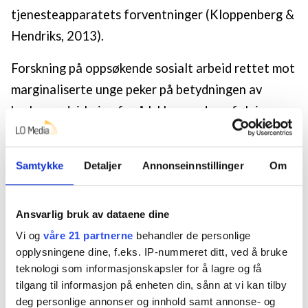
tjenesteapparatets forventninger (Kloppenberg &
Hendriks, 2013).
Forskning på oppsøkende sosialt arbeid rettet mot
marginaliserte unge peker på betydningen av
brukermedvirkning for å lykkes med oppfølgingen,
og viser til at kvaliteten blir sterkt påvirket av
ungdommenes mulighet til å uttrykke meninger,
Samtykke
Detaljer
Annonseinnstillinger
Om
stille spørsmål, ta valg og arbeide aktivt sammen
med de som skal hjelpe dem (Lee & Charm, 2002;
Ansvarlig bruk av dataene dine
Oldeide et al., 2020b). I en norsk studie blant
Vi og
våre 21 partnerne
behandler de personlige
utsatte ungdommer kom det frem at oppsøkende
opplysningene dine, f.eks. IP-nummeret ditt, ved å bruke
sosialarbeidere kan fungere som agenter i
teknologi som informasjonskapsler for å lagre og få
ungdommenes liv gjennom å fremme
tilgang til informasjon på enheten din, sånn at vi kan tilby
brukermedvirkningsprosesser (Oldeide et al.,
deg personlige annonser og innhold samt annonse- og