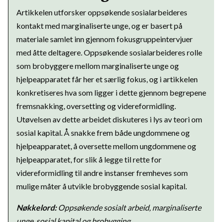
Artikkelen utforsker oppsøkende sosialarbeideres
kontakt med marginaliserte unge, og er basert på
materiale samlet inn gjennom fokusgruppeintervjuer
med åtte deltagere. Oppsøkende sosialarbeideres rolle
som brobyggere mellom marginaliserte unge og
hjelpeapparatet får her et særlig fokus, og i artikkelen
konkretiseres hva som ligger i dette gjennom begrepene
fremsnakking, oversetting og videreformidling.
Utøvelsen av dette arbeidet diskuteres i lys av teori om
sosial kapital. Å snakke frem både ungdommene og
hjelpeapparatet, å oversette mellom ungdommene og
hjelpeapparatet, for slik å legge til rette for
videreformidling til andre instanser fremheves som
mulige måter å utvikle brobyggende sosial kapital.
Nøkkelord:
Oppsøkende sosialt arbeid, marginaliserte
unge, sosial kapital og brobygging