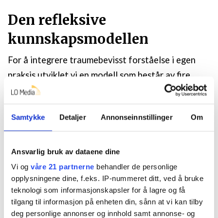
Den refleksive
kunnskapsmodellen
For å integrere traumebevisst forståelse i egen
praksis utviklet vi en modell som består av fire
refleksjonssamlinger som følger en oppsatt
struktur med fem sekvenser per samling. Første
Samtykke
Detaljer
Annonseinnstillinger
Om
sekvens retter oppmerksomheten på
miljøterapeutenes erfaringer. Miljøterapeutene
tar utgangspunkt i en konkret beboer og beskriver
Ansvarlig bruk av dataene dine
hvilke ressurser og utfordringer de opplever i møte
Vi og
våre 21 partnerne
behandler de personlige
opplysningene dine, f.eks. IP-nummeret ditt, ved å bruke
med beboeren. I grupper på fire til fem personer
teknologi som informasjonskapsler for å lagre og få
utveksler miljøterapeutene erfaringer om hvordan
tilgang til informasjon på enheten din, sånn at vi kan tilby
utfordringene kommer til uttrykk i deres
deg personlige annonser og innhold samt annonse- og