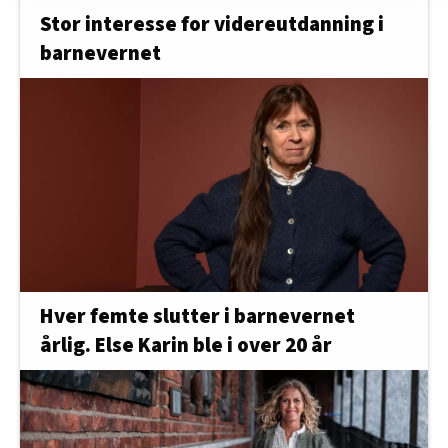
innenfor analyse og annonsering. Disse er angitt i
Stor interesse for videreutdanning i
oversikten lengre ned på denne siden.
barnevernet
Hver femte slutter i barnevernet
årlig. Else Karin ble i over 20 år