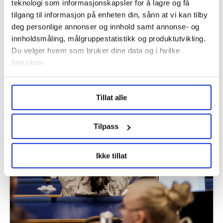
teknologi som informasjonskapsler for å lagre og få
tilgang til informasjon på enheten din, sånn at vi kan tilby
deg personlige annonser og innhold samt annonse- og
innholdsmåling, målgruppestatistikk og produktutvikling.
Du velger hvem som bruker dine data og i hvilke
hensikter.
Under
mer info
kan du lese om hvordan dine personlige
– Jeg er mettet på sosial omgang når
Tillat alle
data behandles og hvordan du kan velge hvordan de skal
jeg kommer hjem
brukes. Du kan hele tiden endre eller trekke tilbake ditt
samtykke fra erklæringen om informasjonskapsler.
Tilpass
LO Medias publikasjoner frifagbevegelse.no, hk-nytt.no
Ikke tillat
og fontene.no bruker informasjonskapsler (cookies) for å
lære hvordan våre nettsider blir brukt slik at vi tilby
relevant innhold, tilpassede annonser og utarbeide
statistikk.
Vi deler bare informasjon om hvordan du bruker
nettstedet med LO Medias egne samarbeidspartnere