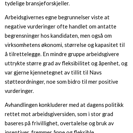
oversikten lengre ned på denne siden.
tydelige bransjeforskjeller.
Arbeidsgivernes egne begrunnelser viste at
negative vurderinger ofte handlet om antatte
begrensninger hos kandidaten, men også om
virksomhetens økonomi, størrelse og kapasitet til
å tilrettelegge. En mindre gruppe arbeidsgivere
uttrykte større grad av fleksibilitet og åpenhet, og
var gjerne kjennetegnet av tillit til Navs
støtteordninger, noe som bidro til mer positive
vurderinger.
Avhandlingen konkluderer med at dagens politikk
rettet mot arbeidsgiversiden, som i stor grad
baseres på frivillighet, overtalelse og bruk av
insentiver, fremmer åpne og fleksible