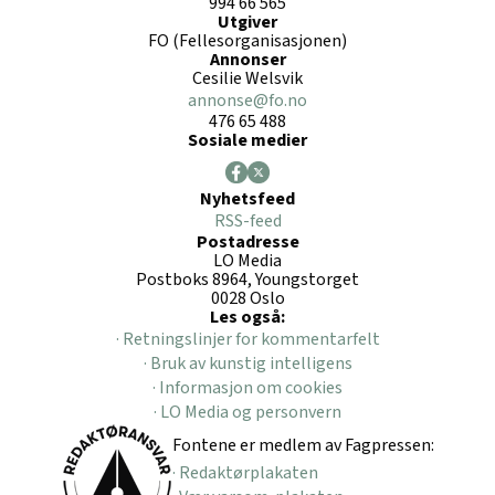
994 66 565
Utgiver
FO (Fellesorganisasjonen)
Annonser
Cesilie Welsvik
annonse@fo.no
476 65 488
Sosiale medier
Nyhetsfeed
RSS-feed
Postadresse
LO Media
Postboks 8964, Youngstorget
0028 Oslo
Les også:
· Retningslinjer for kommentarfelt
· Bruk av kunstig intelligens
· Informasjon om cookies
· LO Media og personvern
Fontene er medlem av Fagpressen:
· Redaktørplakaten