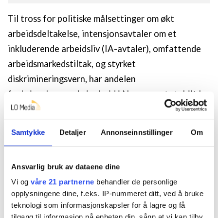
Til tross for politiske målsettinger om økt
arbeidsdeltakelse, intensjonsavtaler om et
inkluderende arbeidsliv (IA-avtaler), omfattende
arbeidsmarkedstiltak, og styrket
diskrimineringsvern, har andelen
funksjonshemmede i arbeid i Norge vært stabilt lav
de siste 25 årene, om lag 30 prosentpoeng lavere
enn befolkningen for øvrig.
Samtykke
Detaljer
Annonseinnstillinger
Om
Denne avhandlingen retter oppmerksomheten mot
arbeidsgivere som portvoktere til arbeidslivet ved
Ansvarlig bruk av dataene dine
å undersøke hvordan jobbsøkere med
Vi og
våre 21 partnerne
behandler de personlige
funksjonsnedsettelser vurderes for ansettelse.
opplysningene dine, f.eks. IP-nummeret ditt, ved å bruke
teknologi som informasjonskapsler for å lagre og få
Den ser også på hvordan andre faktorer påvirker
tilgang til informasjon på enheten din, sånn at vi kan tilby