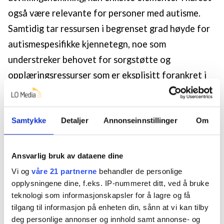
også være relevante for personer med autisme.
Samtidig tar ressursen i begrenset grad høyde for
autismespesifikke kjennetegn, noe som
understreker behovet for sorgstøtte og
opplæringsressurser som er eksplisitt forankret i
kunnskap om autisme.
TEORETISK RAMMEVERK
Samtykke
Detaljer
Annonseinnstillinger
Om
Studien er forankret i det teoretiske rammeverket
«The Dual Process Model of Bereavement» (DPM)
Ansvarlig bruk av dataene dine
(Stroebe & Schut, 1999; 2016), på norsk omtalt
Vi og
våre 21 partnerne
behandler de personlige
som «toprosessmodellen for bearbeiding av sorg»
opplysningene dine, f.eks. IP-nummeret ditt, ved å bruke
teknologi som informasjonskapsler for å lagre og få
(Dyregrov & Dyregrov, 2017). DPM representerer
tilgang til informasjon på enheten din, sånn at vi kan tilby
en internasjonalt anerkjent forståelse av hvordan
deg personlige annonser og innhold samt annonse- og