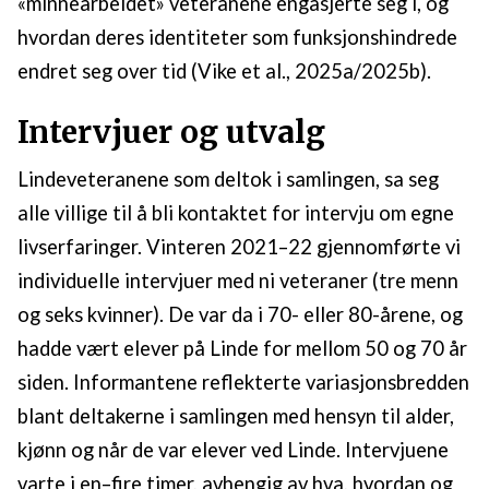
«minnearbeidet» veteranene engasjerte seg i, og
hvordan deres identiteter som funksjonshindrede
endret seg over tid (Vike et al., 2025a/2025b).
Intervjuer og utvalg
Lindeveteranene som deltok i samlingen, sa seg
alle villige til å bli kontaktet for intervju om egne
livserfaringer. Vinteren 2021–22 gjennomførte vi
individuelle intervjuer med ni veteraner (tre menn
og seks kvinner). De var da i 70- eller 80-årene, og
hadde vært elever på Linde for mellom 50 og 70 år
siden. Informantene reflekterte variasjonsbredden
blant deltakerne i samlingen med hensyn til alder,
kjønn og når de var elever ved Linde. Intervjuene
varte i en–fire timer, avhengig av hva, hvordan og