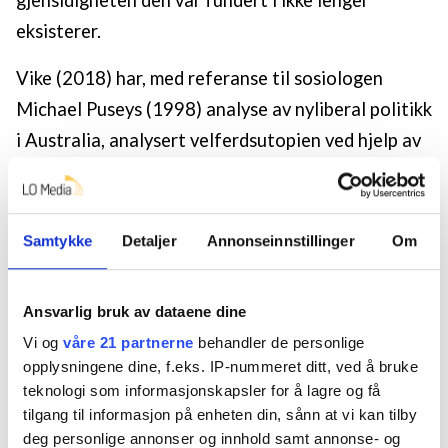
gjensidigheten den var fundert i ikke lenger
eksisterer.
Vike (2018) har, med referanse til sosiologen
Michael Puseys (1998) analyse av nyliberal politikk
i Australia, analysert velferdsutopien ved hjelp av
distinksjonen mellom utopisk og samtidig tid.
Utopisk tid betegner forventningen om økt
rettferdighet for flere i framtiden, mens samtidig
Samtykke
Detaljer
Annonseinnstillinger
Om
tid handler om innfrielse av rettigheter her og nå.
Tålmodigheten er med andre ord blitt asymmetrisk.
Ansvarlig bruk av dataene dine
Kravet til å realisere rettigheter er absolutt og
Vi og
våre 21 partnerne
behandler de personlige
samtidig, mens statlige myndigheter forholder seg
opplysningene dine, f.eks. IP-nummeret ditt, ved å bruke
primært til en forventet bedre tilstand (spesielt
teknologi som informasjonskapsler for å lagre og få
tilgang til informasjon på enheten din, sånn at vi kan tilby
økonomisk) i framtiden, og vil sette av mer
deg personlige annonser og innhold samt annonse- og