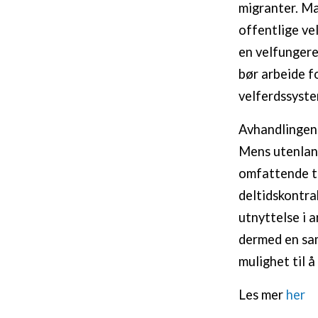
migranter. Ma
offentlige ve
en velfungere
bør arbeide f
velferdssyste
Avhandlingen p
Mens utenland
omfattende ti
deltidskontra
utnyttelse i a
dermed en sa
mulighet til å
Les mer
her