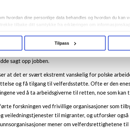
eidere sin tilgang til velferdsstøtte. Når arbeidsgivere
mangelfulle opplysninger til offentlige myndigheter, kan
om hvordan dine personlige data behandles og hvordan du kan v
avslag søknad om støtte fra Nav basert på den falske el
 trekke tilbake ditt samtykke fra erklæringen om informasjonskap
ormasjonen sendt inn av arbeidsgiverne. For eksempel
agbevegelse.no, hk-nytt.no og fontene.no bruker informasjonskaps
eidere som fikk avslag på søknad om sykepenger, fordi
Tilpass
ukt slik at vi tilby relevant innhold, tilpassede annonser og utarbe
e deres ikke bekreftet sykemeldingen, men i stedet rap
m hvordan du bruker nettstedet med LO Medias egne samarbeidsp
 i oversikten lengre ned på denne siden.
dde sagt opp jobben.
er at det er svært ekstremt vanskelig for polske arbeid
ttelse og få tilgang til velferdsstøtte. Ofte er den en
ingene ved å ta arbeidsgiverne til retten, noe som kan 
rte forskningen ved frivillige organisasjoner som tilb
 veiledningstjenester til migranter, og utforsker også 
mfunnsorganisasjoner mener om velferdsrettighetene til