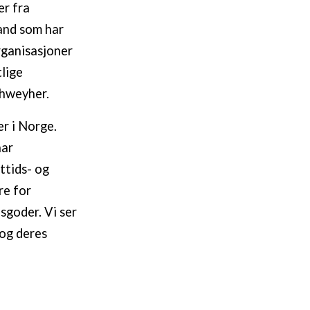
er fra
land som har
rganisasjoner
tlige
chweyher.
er i Norge.
har
ttids- og
re for
dsgoder. Vi ser
og deres