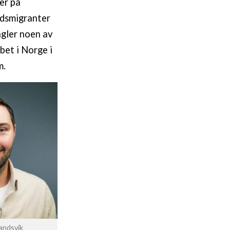
er på
idsmigranter
ngler noen av
bbet i Norge i
m.
andsvik