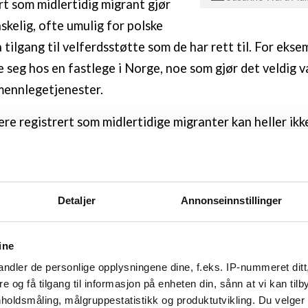
rt som midlertidig migrant gjør
skelig, ofte umulig for polske
 tilgang til velferdsstøtte som de har rett til. For eks
e seg hos en fastlege i Norge, noe som gjør det veldig v
lmennlegetjenester.
ere registrert som midlertidige migranter kan heller ikk
r innlogging til nettjenester fra det offentlige. Uten 
ere ikke logge inn på Nav for å søke om dagpenger, syke
Kombinasjonen av krav om langsiktig arbeidskontrakt for 
Detaljer
Annonseinnstillinger
m bosatt, og viktigheten av status som bosatt og føds
elferdstjenester i Norge, er dermed en mekanisme som k
ine
renset tilgang til sosiale rettigheter for polske og and
ndler de personlige opplysningene dine, f.eks. IP-nummeret ditt
ge, skriver Schweyher.
re og få tilgang til informasjon på enheten din, sånn at vi kan ti
holdsmåling, målgruppestatistikk og produktutvikling. Du velge
vordan det å bli et offer for arbeidslivskriminalitet få