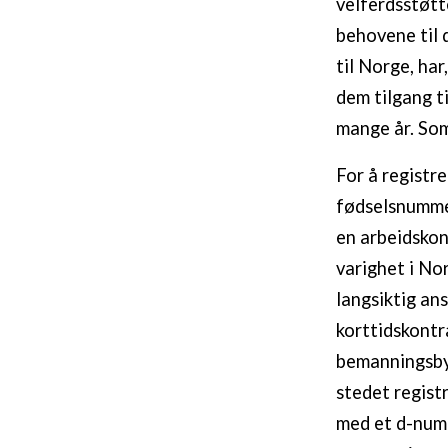
velferdsstøtt
behovene til
til Norge, har
dem tilgang ti
mange år. So
For å registr
fødselsnummer
en arbeidskon
varighet i No
langsiktig an
korttidskontr
bemanningsbyr
stedet regist
med et d-numm