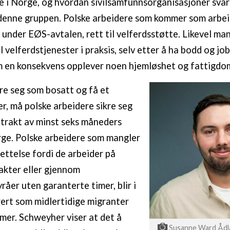
e i Norge, og hvordan sivilsamfunnsorganisasjoner svar
 denne gruppen. Polske arbeidere som kommer som arbe
, under EØS-avtalen, rett til velferdsstøtte. Likevel ma
l velferdstjenester i praksis, selv etter å ha bodd og jo
m en konsekvens opplever noen hjemløshet og fattigdo
ere seg som bosatt og få et
, må polske arbeidere sikre seg
trakt av minst seks måneders
rge. Polske arbeidere som mangler
settelse fordi de arbeider på
akter eller gjennom
åer uten garanterte timer, blir i
rert som midlertidige migranter
er. Schweyher viser at det å
Susanne Ward Ådl