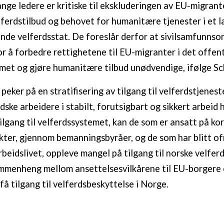
nge ledere er kritiske til ekskluderingen av EU-migrant
lferdstilbud og behovet for humanitære tjenester i et 
nde velferdsstat. De foreslår derfor at sivilsamfunnso
or å forbedre rettighetene til EU-migranter i det offen
met og gjøre humanitære tilbud unødvendige, ifølge S
eker på en stratifisering av tilgang til velferdstjenest
ske arbeidere i stabilt, forutsigbart og sikkert arbeid 
lgang til velferdssystemet, kan de som er ansatt på kor
kter, gjennom bemanningsbyråer, og de som har blitt of
rbeidslivet, oppleve mangel på tilgang til norske velfer
mmenheng mellom ansettelsesvilkårene til EU-borgere 
 få tilgang til velferdsbeskyttelse i Norge.