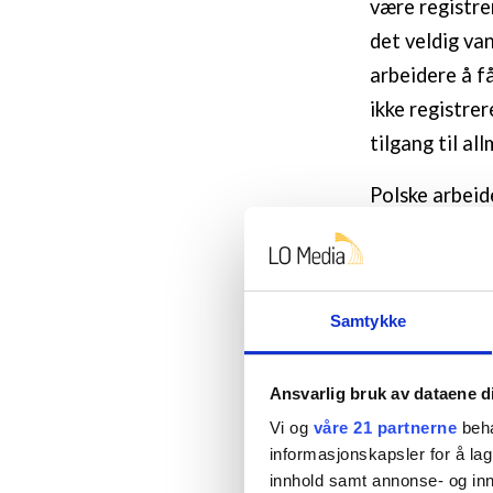
være registre
det veldig van
arbeidere å få
ikke registrer
tilgang til al
Polske arbeid
som brukes fo
polske arbeid
sosialhjelp. 
Samtykke
registrert so
tilgang til v
Ansvarlig bruk av dataene d
arbeid til beg
Vi og
våre 21 partnerne
beha
borgere i Nor
informasjonskapsler for å lag
innhold samt annonse- og inn
Han belyser h