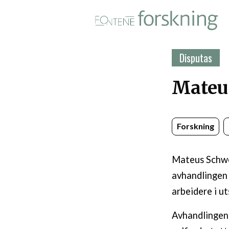
Fontene forskning i PDF-for
Disputas
Mateu
Forskning
Mateus Schwe
avhandlingen 
arbeidere i u
Avhandlingen 