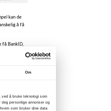
empel kan de
anskelig å få
e få BankID,
BankID kan
penger eller
å bli
Om
elsnummer for
nytter prekært
re EØS-
, ved å bruke teknologi som
lby deg personlige annonser og
r hvem som bruker dine data
r konsekvenser