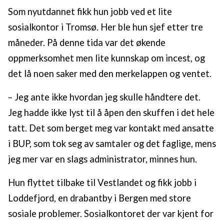
Som nyutdannet fikk hun jobb ved et lite
Aktuell: Har forsket på barnevern i mer enn tre tiår
sosialkontor i Tromsø. Her ble hun sjef etter tre
måneder. På denne tida var det økende
oppmerksomhet men lite kunnskap om incest, og
det lå noen saker med den merkelappen og ventet.
– Jeg ante ikke hvordan jeg skulle håndtere det.
Jeg hadde ikke lyst til å åpen den skuffen i det hele
tatt. Det som berget meg var kontakt med ansatte
i BUP, som tok seg av samtaler og det faglige, mens
jeg mer var en slags administrator, minnes hun.
Hun flyttet tilbake til Vestlandet og fikk jobb i
Loddefjord, en drabantby i Bergen med store
sosiale problemer. Sosialkontoret der var kjent for