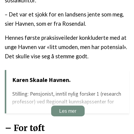
sosialkontor.
– Det var et sjokk for en landsens jente som meg,
sier Havnen, som er fra Rosendal.
Hennes første praksisveileder konkluderte med at
unge Havnen var «litt umoden, men har potensial».
Det skulle vise seg å stemme godt.
Karen Skaale Havnen.
Stilling: Pensjonist, inntil nylig forsker 1 (research
professor) ved Regionalt kunnskapssenter for
barn og unge (RKBU Vest)
Utdanning: Sosionom med doktorgrad i sosialt
– For tøft
arbeid