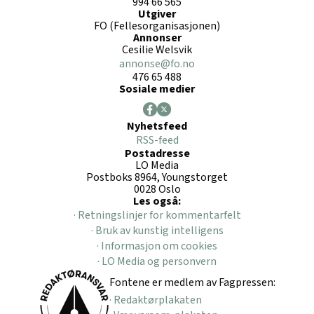
994 66 565
Utgiver
FO (Fellesorganisasjonen)
Annonser
Cesilie Welsvik
annonse@fo.no
476 65 488
Sosiale medier
Nyhetsfeed
RSS-feed
Postadresse
LO Media
Postboks 8964, Youngstorget
0028 Oslo
Les også:
· Retningslinjer for kommentarfelt
· Bruk av kunstig intelligens
· Informasjon om cookies
· LO Media og personvern
Fontene er medlem av Fagpressen:
· Redaktørplakaten