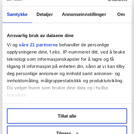
kvantitativ. Noen av forfatterne etterlyser mer
Samtykke
Detaljer
Annonseinnstillinger
Om
kvalitativ forskning for å få mer dybdekunnskap
om de fenomenene som innbefattes av
Ansvarlig bruk av dataene dine
selvbestemmelsesteorien – et forslag det er lett å
Vi og
våre 21 partnerne
behandler de personlige
slutte seg til. Det vil være verdifullt å få mer
opplysningene dine, f.eks. IP-nummeret ditt, ved å bruke
dybdeforståelse av hvordan motivasjonen til
teknologi som informasjonskapsler for å lagre og få
pasienter, elever, idrettsutøvere og kunstnere
tilgang til informasjon på enheten din, sånn at vi kan tilby
påvirkes.
deg personlige annonser og innhold samt annonse- og
innholdsmåling, målgruppestatistikk og produktutvikling.
Et fellestrekk ved resultatene som presenteres i
Du velger hvem som bruker dine data og i hvilke
hensikter.
kapitlene er at motivasjonsstøtte ser ut til å være
viktig for indre motivasjon. Blant annet i kapitlene
Under
mer info
kan du lese om hvordan dine personlige
om autonomistøttende undervisning i skolen
Tillat alle
data behandles og hvordan du kan velge hvordan de skal
brukes. Du kan hele tiden endre eller trekke tilbake ditt
refereres det til forskning som tyder på at
samtykke fra erklæringen om informasjonskapsler.
Tilpass