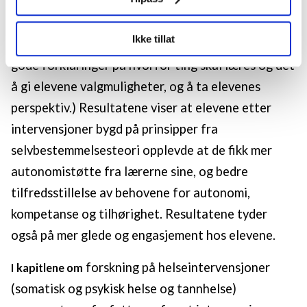
autonomistøtte har positiv effekt på elevenes
indre motivasjon. (Autonomistøtte kan for
LO Medias publikasjoner frifagbevegelse.no, hk-nytt.no
Ikke tillat
eksempel være ikke-kontrollerende språk, det å gi
og fontene.no bruker informasjonskapsler (cookies) for å
lære hvordan våre nettsider blir brukt slik at vi tilby
gode forklaringer på hvorfor ting skal læres og det
relevant innhold, tilpassede annonser og utarbeide
å gi elevene valgmuligheter, og å ta elevenes
statistikk.
perspektiv.) Resultatene viser at elevene etter
Vi deler bare informasjon om hvordan du bruker
nettstedet med LO Medias egne samarbeidspartnere
intervensjoner bygd på prinsipper fra
innenfor analyse og annonsering. Disse er angitt i
selvbestemmelsesteori opplevde at de fikk mer
oversikten lengre ned på denne siden.
autonomistøtte fra lærerne sine, og bedre
tilfredsstillelse av behovene for autonomi,
kompetanse og tilhørighet. Resultatene tyder
også på mer glede og engasjement hos elevene.
forskning på helseintervensjoner
I kapitlene om
(somatisk og psykisk helse og tannhelse)